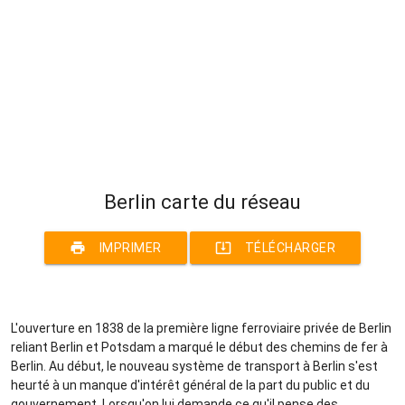
Berlin carte du réseau
print
system_update_alt
IMPRIMER
TÉLÉCHARGER
L'ouverture en 1838 de la première ligne ferroviaire privée de Berlin
reliant Berlin et Potsdam a marqué le début des chemins de fer à
Berlin. Au début, le nouveau système de transport à Berlin s'est
heurté à un manque d'intérêt général de la part du public et du
gouvernement. Lorsqu'on lui demande ce qu'il pense des