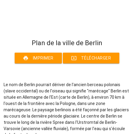
Plan de la ville de Berlin
print
system_update_alt
IMPRIMER
TÉLÉCHARGER
Le nom de Berlin pourrait dériver de l'ancien berceau polonais
(slave occidental) ou de l'oiseau qui signifie "marécage" Berlin est
située en Allemagne de l'Est (carte de Berlin), à environ 70 km à
l'ouest de la frontière avec la Pologne, dans une zone
marécageuse. Le paysage berlinois a été façonné par les glaciers
au cours de la dernière période glaciaire. Le centre de Berlin se
trouve le long de la rivière Spree dans l'Urstromtal de Berlin-
Varsovie (ancienne vallée fluviale), formée par l'eau qui s'écoule