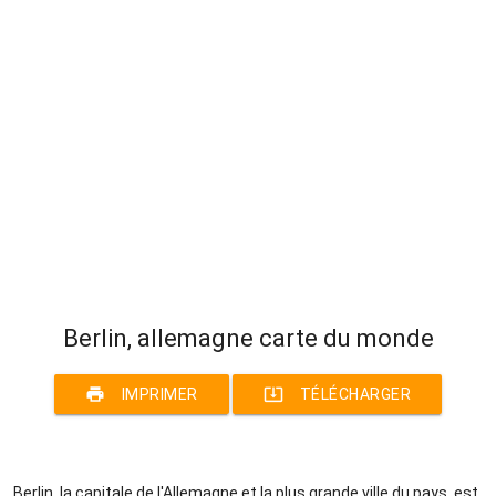
Berlin, allemagne carte du monde
print
system_update_alt
IMPRIMER
TÉLÉCHARGER
Berlin, la capitale de l'Allemagne et la plus grande ville du pays, est